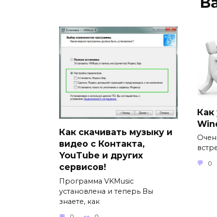
В
Как
Win
Как скачивать музыку и
Очен
видео с Контакта,
встр
YouTube и других
0
сервисов!
Программа VKMusic
установлена и теперь Вы
знаете, как
0
0