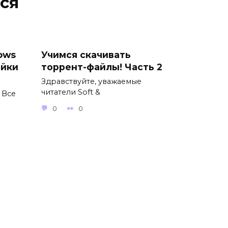
ся
ows
Учимся скачивать
ойки
торрент-файлы! Часть 2
Здравствуйте, уважаемые
читатели Soft &
 Все
0
0